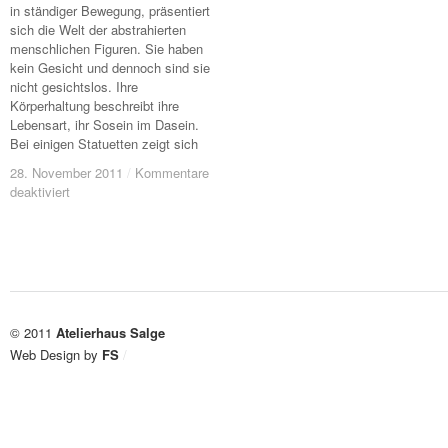
in ständiger Bewegung, präsentiert
sich die Welt der abstrahierten
menschlichen Figuren. Sie haben
kein Gesicht und dennoch sind sie
nicht gesichtslos. Ihre
Körperhaltung beschreibt ihre
Lebensart, ihr Sosein im Dasein.
Bei einigen Statuetten zeigt sich
28. November 2011
28. November 2011
/
/
Kommentare
Kommentare
für
für
deaktiviert
deaktiviert
Statuetten
Statuetten
© 2011
Atelierhaus Salge
Web Design by
FS
/